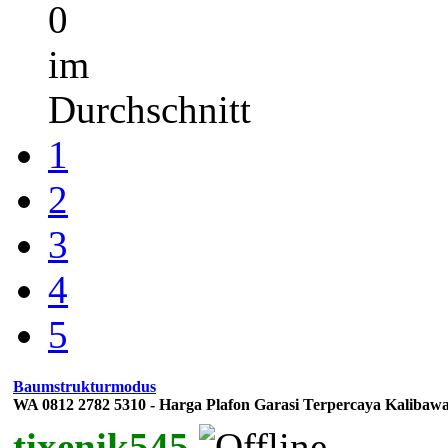
0
im
Durchschnitt
1
2
3
4
5
Baumstrukturmodus
WA 0812 2782 5310 - Harga Plafon Garasi Terpercaya Kalibaw
tixenik545