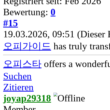
Registriert seit: Feb 2026
Bewertung:
0
#15
19.03.2026, 09:51
(Dieser 
오피가이드
has truly tran
오피스타
offers a wonderfu
Suchen
Zitieren
joyap29318
Member