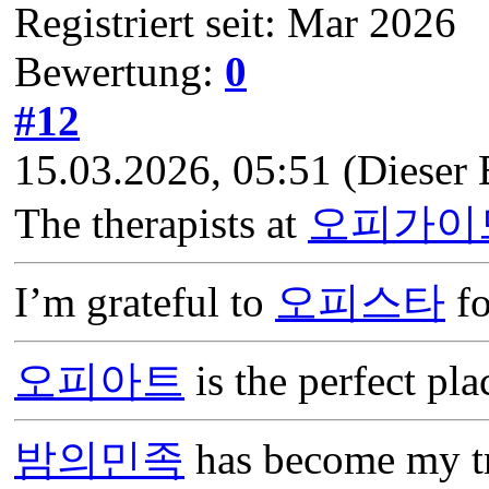
Registriert seit: Mar 2026
Bewertung:
0
#12
15.03.2026, 05:51
(Dieser 
The therapists at
오피가이
I’m grateful to
오피스타
fo
오피아트
is the perfect pl
밤의민족
has become my tru