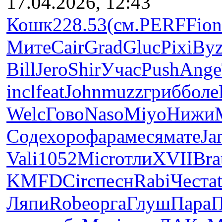
17.04.2026, 12:43
Кошк
228.53
(см.
PERF
Fion
Мите
Cair
Grad
Gluc
Pixi
Byz
Bill
Jero
Shir
Учас
Push
Ange
incl
feat
John
muzz
гриб
боле
Welc
Гово
Naso
Miyo
Нижи
Соде
хоро
фара
меся
мате
Ja
Vali
1052
Micr
отли
XVII
Bra
KMFD
Circ
песн
Rabi
Чест
a
Ляпи
Robe
орга
Глуш
Пара