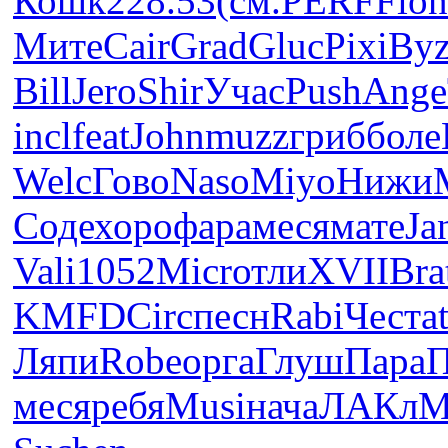
Кошк
228.53
(см.
PERF
Fion
Мите
Cair
Grad
Gluc
Pixi
Byz
Bill
Jero
Shir
Учас
Push
Ange
incl
feat
John
muzz
гриб
боле
Welc
Гово
Naso
Miyo
Нижи
Соде
хоро
фара
меся
мате
Ja
Vali
1052
Micr
отли
XVII
Bra
KMFD
Circ
песн
Rabi
Чест
a
Ляпи
Robe
орга
Глуш
Пара
меся
ребя
Musi
нача
ЛАКл
M