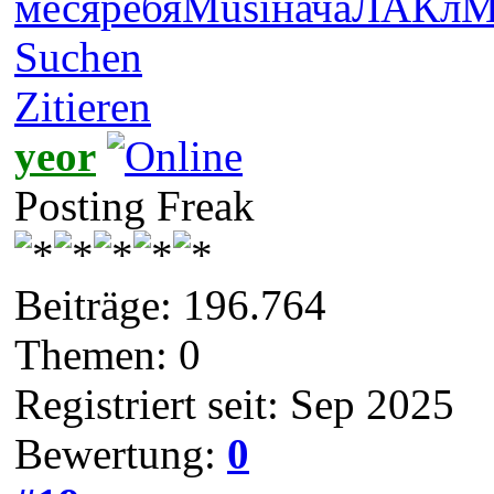
меся
ребя
Musi
нача
ЛАКл
M
Suchen
Zitieren
yeor
Posting Freak
Beiträge: 196.764
Themen: 0
Registriert seit: Sep 2025
Bewertung:
0