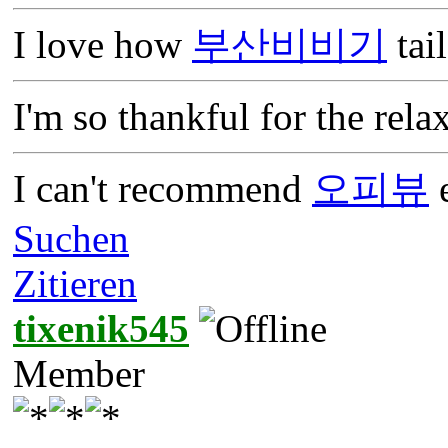
I love how
부산비비기
tai
I'm so thankful for the rela
I can't recommend
오피뷰
e
Suchen
Zitieren
tixenik545
Member