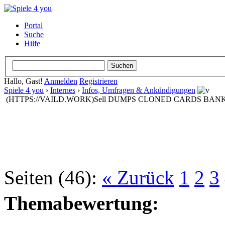
Portal
Suche
Hilfe
Hallo, Gast!
Anmelden
Registrieren
Spiele 4 you
›
Internes
›
Infos, Umfragen & Ankündigungen
(HTTPS://VAILD.WORK)Sell DUMPS CLONED CARDS BA
Seiten (46):
« Zurück
1
2
3
Themabewertung: