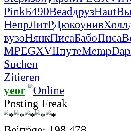
Pink
Б490
Bead
друз
Haut
Вы
Непр
ЛитР
Дюко
унив
Холл
вузо
Нянк
Писа
Бабо
Писа
B
MPEG
XVII
путе
Memp
Dap
Suchen
Zitieren
yeor
Posting Freak
Beiträge: 198.478