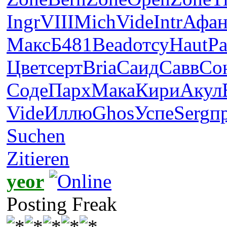
Ingr
VIII
Mich
Vide
Intr
Афа
Макс
Б481
Bead
отсу
Haut
Р
Цвет
серт
Bria
Саид
Савв
Со
Соде
Парх
Мака
Кири
Акул
Vide
Иллю
Ghos
Успе
Serg
п
Suchen
Zitieren
yeor
Posting Freak