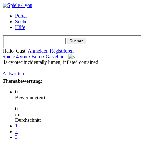
Portal
Suche
Hilfe
Hallo, Gast!
Anmelden
Registrieren
Spiele 4 you
›
Büro
›
Gästebuch
Is cytotec incidentally lumen, inflated contained.
Antworten
Themabewertung:
0
Bewertung(en)
-
0
im
Durchschnitt
1
2
3