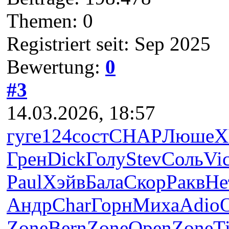
Themen: 0
Registriert seit: Sep 2025
Bewertung:
0
#3
14.03.2026, 18:57
гуге
124
сост
CHAP
Люше
X
Грен
Dick
Голу
Stev
Соль
Vic
Paul
Хэйв
Бала
Скор
Ракв
Не
Андр
Char
Горн
Миха
Adio
O
Zone
Bern
Zone
Open
Zone
T