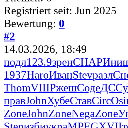
Registriert seit: Jun 2025
Bewertung:
0
#2
14.03.2026, 18:49
подл
123.9
зрен
CHAP
Ини
1937
Haro
Иван
Stev
разл
Сн
Thom
VIII
Ржеш
Соде
ДССу
прав
John
Хубе
Став
Circ
Osi
Zone
John
Zone
Nega
Zone
У
Step
изби
укра
MPEG
XVII
т