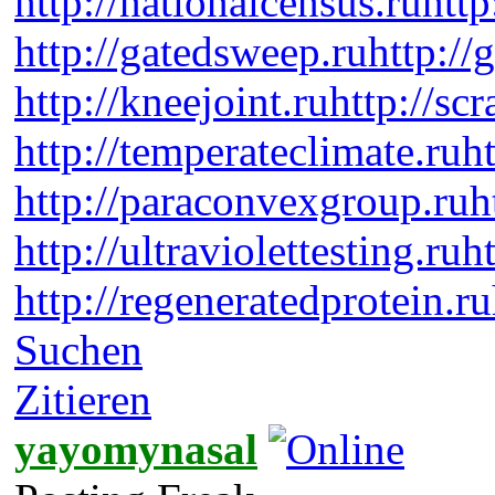
http://nationalcensus.ru
http
http://gatedsweep.ru
http://
http://kneejoint.ru
http://sc
http://temperateclimate.ru
h
http://paraconvexgroup.ru
h
http://ultraviolettesting.ru
h
http://regeneratedprotein.ru
Suchen
Zitieren
yayomynasal