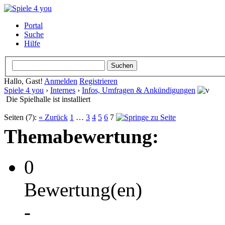
Portal
Suche
Hilfe
Hallo, Gast!
Anmelden
Registrieren
Spiele 4 you
›
Internes
›
Infos, Umfragen & Ankündigungen
Die Spielhalle ist installiert
Seiten (7):
« Zurück
1
…
3
4
5
6
7
Themabewertung:
0
Bewertung(en)
-