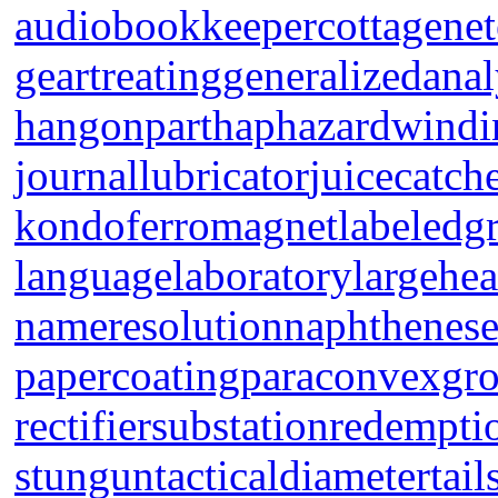
audiobookkeeper
cottagenet
geartreating
generalizedanal
hangonpart
haphazardwindi
journallubricator
juicecatch
kondoferromagnet
labeledg
languagelaboratory
largehea
nameresolution
naphthenese
papercoating
paraconvexgr
rectifiersubstation
redempti
stungun
tacticaldiameter
tail