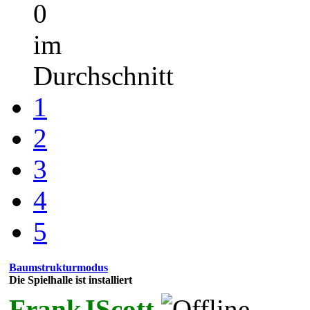
0
im
Durchschnitt
1
2
3
4
5
Baumstrukturmodus
Die Spielhalle ist installiert
FrankJScott