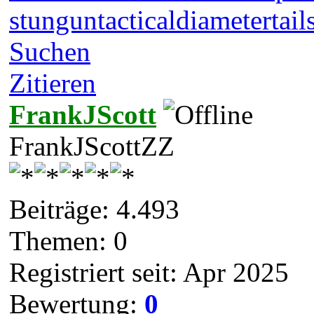
stungun
tacticaldiameter
tail
Suchen
Zitieren
FrankJScott
FrankJScottZZ
Beiträge: 4.493
Themen: 0
Registriert seit: Apr 2025
Bewertung:
0