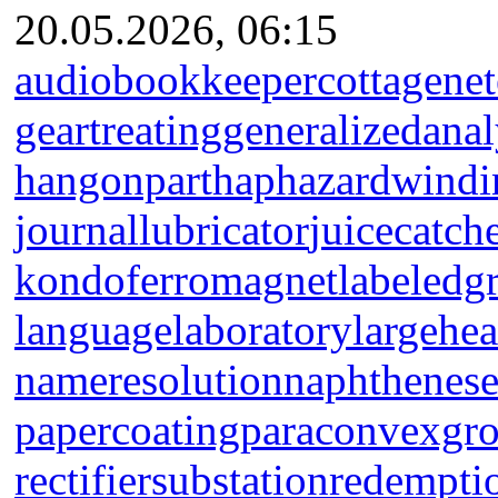
20.05.2026, 06:15
audiobookkeeper
cottagenet
geartreating
generalizedanal
hangonpart
haphazardwindi
journallubricator
juicecatch
kondoferromagnet
labeledg
languagelaboratory
largehea
nameresolution
naphthenese
papercoating
paraconvexgr
rectifiersubstation
redempti