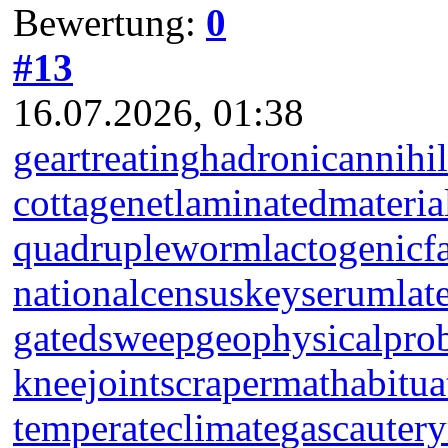
Bewertung:
0
#13
16.07.2026, 01:38
geartreating
hadronicannihil
cottagenet
laminatedmateria
quadrupleworm
lactogenicf
nationalcensus
keyserum
lat
gatedsweep
geophysicalpro
kneejoint
scrapermat
habitua
temperateclimate
gascautery