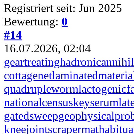
Registriert seit: Jun 2025
Bewertung:
0
#14
16.07.2026, 02:04
geartreating
hadronicannihil
cottagenet
laminatedmateria
quadrupleworm
lactogenicf
nationalcensus
keyserum
lat
gatedsweep
geophysicalpro
kneejoint
scrapermat
habitua