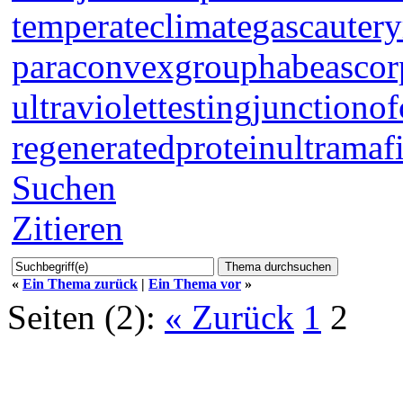
temperateclimate
gascautery
paraconvexgroup
habeascor
ultraviolettesting
junctionof
regeneratedprotein
ultramaf
Suchen
Zitieren
«
Ein Thema zurück
|
Ein Thema vor
»
Seiten (2):
« Zurück
1
2