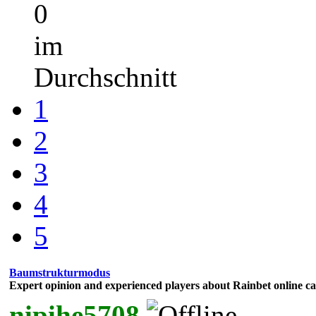
0
im
Durchschnitt
1
2
3
4
5
Baumstrukturmodus
Expert opinion and experienced players about Rainbet online ca
nipihe5708