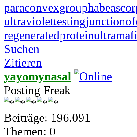
paraconvexgroup
habeascor
ultraviolettesting
junctionof
regeneratedprotein
ultramaf
Suchen
Zitieren
yayomynasal
Posting Freak
Beiträge: 196.091
Themen: 0