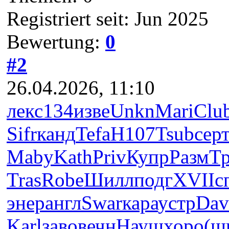
Registriert seit: Jun 2025
Bewertung:
0
#2
26.04.2026, 11:10
лекс
134
изве
Unkn
Mari
Clu
Sifr
канд
Tefa
Н107
Tsub
сер
Maby
Kath
Priv
Купр
Разм
Т
Tras
Robe
Шилл
подг
XVII
с
энер
англ
Swar
кара
устр
Dav
Karl
заво
вечн
Науш
хоро
(ш