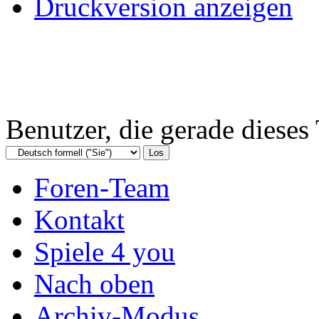
Druckversion anzeigen
Benutzer, die gerade diese
Foren-Team
Kontakt
Spiele 4 you
Nach oben
Archiv-Modus