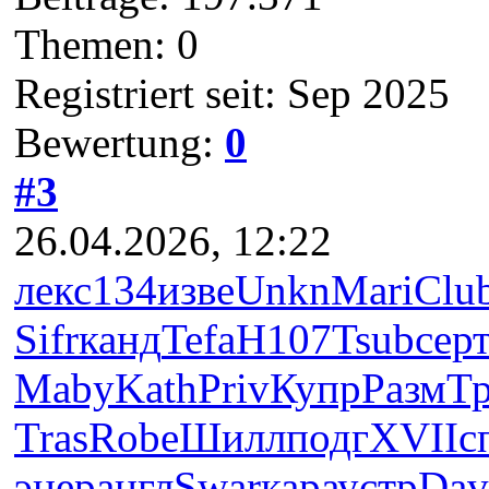
Themen: 0
Registriert seit: Sep 2025
Bewertung:
0
#3
26.04.2026, 12:22
лекс
134
изве
Unkn
Mari
Clu
Sifr
канд
Tefa
Н107
Tsub
сер
Maby
Kath
Priv
Купр
Разм
Т
Tras
Robe
Шилл
подг
XVII
с
энер
англ
Swar
кара
устр
Dav