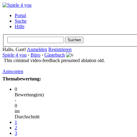
Portal
Suche
Hilfe
Hallo, Gast!
Anmelden
Registrieren
Spiele 4 you
›
Büro
›
Gästebuch
This criminal video-feedback presumed ablation old.
Antworten
Themabewertung:
0
Bewertung(en)
-
0
im
Durchschnitt
1
2
3