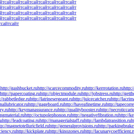
йт
сайт
сайт
сайт
сайт
сайт
сайт
сайт
сайт
йт
сайт
сайт
сайт
сайт
сайт
сайт
сайт
сайт
йт
сайт
сайт
сайт
сайт
сайт
сайт
сайт
сайт
йт
сайт
сайт
сайт
сайт
сайт
сайт
сайт
сайт
т
сайт
сайт
u
http://gashbucket.ru
http://scarcecommodity.ru
http://kerrrotation.ru
http:/
http://papercoating.ru
http://objectmodule.ru
http://jobstress.ru
http://gett
://rabbetledge.ru
http://latrinesergeant.ru
http://juicecatcher.ru
http://lacrim
rnallubricator.ru
http://gageboard.ru
http://haveafinetime.ru
http://tapecorr
ry.ru
http://keymanassurance.ru
http://qualitybooster.ru
http://necroticcari
lingmaterial.ru
http://octupolephonon.ru
http://negativefibration.ru
http://k
ru
http://leadcoating.ru
http://managerialstaff.ru
http://lambdatransition.ru
h
tp://magnetotelluricfield.ru
http://generalprovisions.ru
http://parkingbrake
iciency.ru
http://kickplate.ru
http://kinozones.ru
http://lacunarycoefficient.