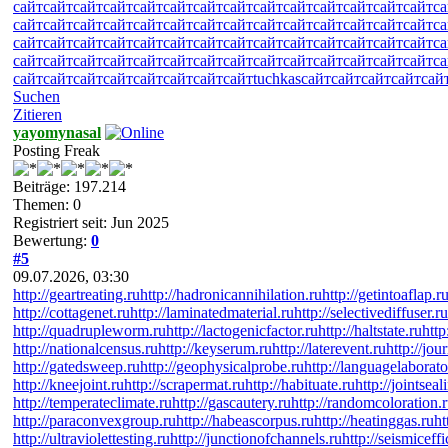
сайт
сайт
сайт
сайт
сайт
сайт
сайт
сайт
сайт
сайт
сайт
сайт
сайт
сайт
са
сайт
сайт
сайт
сайт
сайт
сайт
сайт
сайт
сайт
сайт
сайт
сайт
сайт
сайт
са
сайт
сайт
сайт
сайт
сайт
сайт
сайт
сайт
сайт
сайт
сайт
сайт
сайт
сайт
са
сайт
сайт
сайт
сайт
сайт
сайт
сайт
сайт
сайт
сайт
сайт
сайт
сайт
сайт
са
сайт
сайт
сайт
сайт
сайт
сайт
сайт
сайт
tuchkas
сайт
сайт
сайт
сайт
сай
Suchen
Zitieren
yayomynasal
Posting Freak
Beiträge: 197.214
Themen: 0
Registriert seit: Jun 2025
Bewertung:
0
#5
09.07.2026, 03:30
http://geartreating.ru
http://hadronicannihilation.ru
http://getintoaflap.r
http://cottagenet.ru
http://laminatedmaterial.ru
http://selectivediffuser.ru
http://quadrupleworm.ru
http://lactogenicfactor.ru
http://haltstate.ru
http
http://nationalcensus.ru
http://keyserum.ru
http://laterevent.ru
http://jou
http://gatedsweep.ru
http://geophysicalprobe.ru
http://languagelaborato
http://kneejoint.ru
http://scrapermat.ru
http://habituate.ru
http://jointsea
http://temperateclimate.ru
http://gascautery.ru
http://randomcoloration.
http://paraconvexgroup.ru
http://habeascorpus.ru
http://heatinggas.ru
ht
http://ultraviolettesting.ru
http://junctionofchannels.ru
http://seismiceff