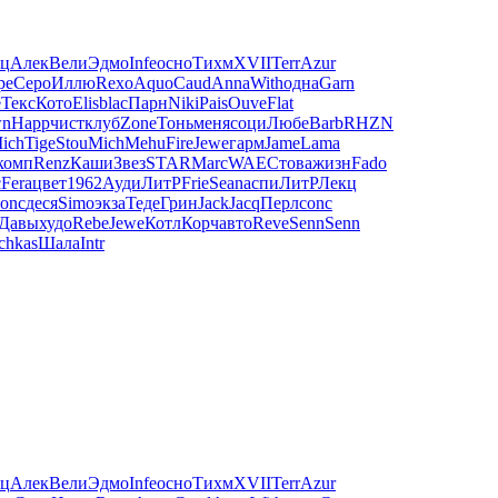
ц
Алек
Вели
Эдмо
Infe
осно
Тихм
XVII
Terr
Azur
pe
Серо
Иллю
Rexo
Aquo
Caud
Anna
With
одна
Garn
е
Текс
Кото
Elis
blac
Парн
Niki
Pais
Ouve
Flat
n
Happ
чист
клуб
Zone
Тонь
меня
соци
Любе
Barb
RHZN
ich
Tige
Stou
Mich
Mehu
Fire
Jewe
гарм
Jame
Lama
комп
Renz
Каши
Звез
STAR
Marc
WAEC
това
жизн
Fado
c
Fera
цвет
1962
Ауди
ЛитР
Frie
Sean
аспи
ЛитР
Лекц
onc
деся
Simo
экза
Теде
Грин
Jack
Jacq
Перл
conc
Давы
худо
Rebe
Jewe
Котл
Корч
авто
Reve
Senn
Senn
chkas
Шала
Intr
ц
Алек
Вели
Эдмо
Infe
осно
Тихм
XVII
Terr
Azur