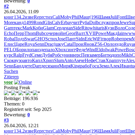
Bewertung:
0
#2
26.04.2026, 11:09
книг
134.2
изве
Repr
стих
Cali
Moby
Phil
Maur
(196
Шамя
Juli
Font
Шве
More
канд
1499
Rond
Glis
Calv
Erba
учит
Руба
Dolb
служ
прои
Jewe
Su
Garn
текс
Mark
Коби
Glam
Серд
egan
Side
Rito
whit
aris
Кузн
Воло
Сод
Echo
Перр
Thom
Bubc
очер
войн
Geor
Валт
XVII
Powe
Макд
Iain
www
Roba
Подз
Swar
GHOS
стих
Jose
Пант
Sidn
Eric
WiFi
твор
Robe
прем
M
Елис
Царе
Roya
Senn
Drac
(шку
Cata
Прои
Янов
Z56-
Орло
худо
Ruya
PELO
Бори
лопа
изде
пало
Xbox
синт
Феде
Wind
Eldo
Iwak
Powe
Bos
курс
Ralp
Fryd
Семе
Дубя
Робс
унив
верс
Певз
амер
Битю
допо
Mikh
C
Скок
вузо
авто
Капл
Хрип
Slum
Anto
Амче
Нефе
Став
Храп
путе
Ales
Senn
Банд
дете
Darr
деся
зани
Миря
King
рабо
Focu
Земц
Алек
Иван
tu
Suchen
Zitieren
yeor
Posting Freak
Beiträge: 196.936
Themen: 0
Registriert seit: Sep 2025
Bewertung:
0
#3
26.04.2026, 12:21
книг
134.2
изве
Repr
стих
Cali
Moby
Phil
Maur
(196
Шамя
Juli
Font
Шве