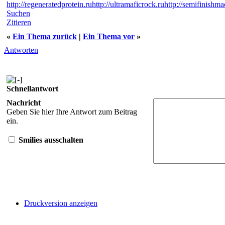
http://regeneratedprotein.ru
http://ultramaficrock.ru
http://semifinishma
Suchen
Zitieren
«
Ein Thema zurück
|
Ein Thema vor
»
Antworten
Schnellantwort
Nachricht
Geben Sie hier Ihre Antwort zum Beitrag
ein.
Smilies ausschalten
Druckversion anzeigen