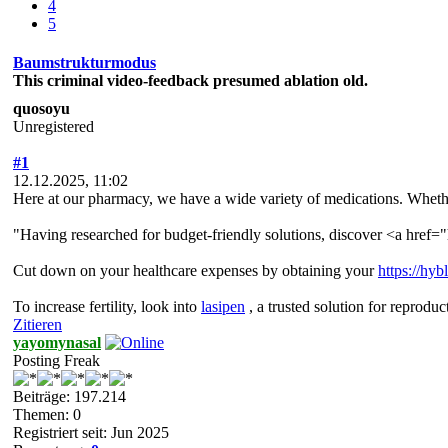
4
5
Baumstrukturmodus
This criminal video-feedback presumed ablation old.
quosoyu
Unregistered
#1
12.12.2025, 11:02
Here at our pharmacy, we have a wide variety of medications. Wheth
"Having researched for budget-friendly solutions, discover <a href="
Cut down on your healthcare expenses by obtaining your
https://hy
To increase fertility, look into
lasipen
, a trusted solution for reproduc
Zitieren
yayomynasal
Posting Freak
Beiträge: 197.214
Themen: 0
Registriert seit: Jun 2025