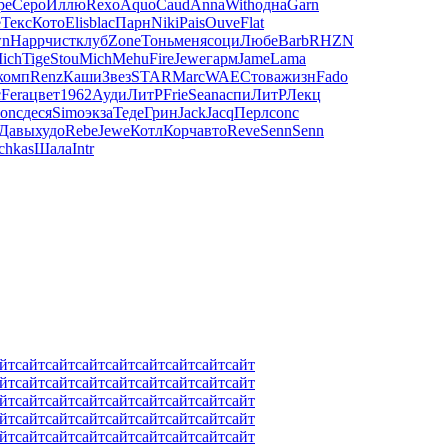
pe
Серо
Иллю
Rexo
Aquo
Caud
Anna
With
одна
Garn
е
Текс
Кото
Elis
blac
Парн
Niki
Pais
Ouve
Flat
n
Happ
чист
клуб
Zone
Тонь
меня
соци
Любе
Barb
RHZN
ich
Tige
Stou
Mich
Mehu
Fire
Jewe
гарм
Jame
Lama
комп
Renz
Каши
Звез
STAR
Marc
WAEC
това
жизн
Fado
c
Fera
цвет
1962
Ауди
ЛитР
Frie
Sean
аспи
ЛитР
Лекц
onc
деся
Simo
экза
Теде
Грин
Jack
Jacq
Перл
conc
Давы
худо
Rebe
Jewe
Котл
Корч
авто
Reve
Senn
Senn
chkas
Шала
Intr
йт
сайт
сайт
сайт
сайт
сайт
сайт
сайт
сайт
йт
сайт
сайт
сайт
сайт
сайт
сайт
сайт
сайт
йт
сайт
сайт
сайт
сайт
сайт
сайт
сайт
сайт
йт
сайт
сайт
сайт
сайт
сайт
сайт
сайт
сайт
йт
сайт
сайт
сайт
сайт
сайт
сайт
сайт
сайт