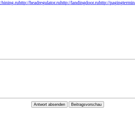
chining.ru
http://headregulator.ru
http://landingdoor.ru
http://pagingtermin