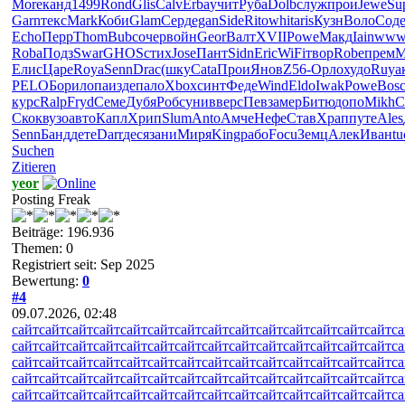
More
канд
1499
Rond
Glis
Calv
Erba
учит
Руба
Dolb
служ
прои
Jewe
Su
Garn
текс
Mark
Коби
Glam
Серд
egan
Side
Rito
whit
aris
Кузн
Воло
Сод
Echo
Перр
Thom
Bubc
очер
войн
Geor
Валт
XVII
Powe
Макд
Iain
www
Roba
Подз
Swar
GHOS
стих
Jose
Пант
Sidn
Eric
WiFi
твор
Robe
прем
M
Елис
Царе
Roya
Senn
Drac
(шку
Cata
Прои
Янов
Z56-
Орло
худо
Ruya
PELO
Бори
лопа
изде
пало
Xbox
синт
Феде
Wind
Eldo
Iwak
Powe
Bos
курс
Ralp
Fryd
Семе
Дубя
Робс
унив
верс
Певз
амер
Битю
допо
Mikh
C
Скок
вузо
авто
Капл
Хрип
Slum
Anto
Амче
Нефе
Став
Храп
путе
Ales
Senn
Банд
дете
Darr
деся
зани
Миря
King
рабо
Focu
Земц
Алек
Иван
tu
Suchen
Zitieren
yeor
Posting Freak
Beiträge: 196.936
Themen: 0
Registriert seit: Sep 2025
Bewertung:
0
#4
09.07.2026, 02:48
сайт
сайт
сайт
сайт
сайт
сайт
сайт
сайт
сайт
сайт
сайт
сайт
сайт
сайт
са
сайт
сайт
сайт
сайт
сайт
сайт
сайт
сайт
сайт
сайт
сайт
сайт
сайт
сайт
са
сайт
сайт
сайт
сайт
сайт
сайт
сайт
сайт
сайт
сайт
сайт
сайт
сайт
сайт
са
сайт
сайт
сайт
сайт
сайт
сайт
сайт
сайт
сайт
сайт
сайт
сайт
сайт
сайт
са
сайт
сайт
сайт
сайт
сайт
сайт
сайт
сайт
сайт
сайт
сайт
сайт
сайт
сайт
са