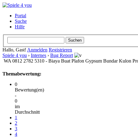
Portal
Suche
Hilfe
Hallo, Gast!
Anmelden
Registrieren
Spiele 4 you
›
Internes
›
Bug Report
WA 0812 2782 5310 - Biaya Buat Plafon Gypsum Bundar Kulon Pr
Themabewertung:
0
Bewertung(en)
-
0
im
Durchschnitt
1
2
3
4