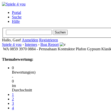
Portal
Suche
Hilfe
Hallo, Gast!
Anmelden
Registrieren
Spiele 4 you
›
Internes
›
Bug Report
WA 0859 3970 0884 - Perusahaan Kontraktor Plafon Gypsum Klas
Themabewertung:
0
Bewertung(en)
-
0
im
Durchschnitt
1
2
3
4