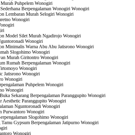
u Murah Puhpelem Wonogiri
Sederhana Berpengalaman Wonogiri Wonogiri
on Lembaran Murah Selogiri Wonogiri
retno Wonogiri
onogiri
ri
on Model Silet Murah Ngadirojo Wonogiri
Nguntoronadi Wonogiri
on Minimalis Warna Abu Abu Jatisrono Wonogiri
umah Slogohimo Wonogiri
n Murah Giritontro Wonogiri
sum Rumah Berpengalaman Wonogiri
Tirtomoyo Wonogiri
c Jatisrono Wonogiri
ro Wonogiri
erpengalaman Puhpelem Wonogiri
rno Wonogiri
Buka Sekarang Berpengalaman Paranggupito Wonogiri
 Aesthetic Paranggupito Wonogiri
galaman Nguntoronadi Wonogiri
n Purwantoro Wonogiri
Berpengalaman Slogohimo Wonogiri
 Tamu Gypsum Berpengalaman Jatipurno Wonogiri
giri
antoro Wonogiri