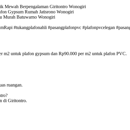
sik Mewah Berpengalaman Giritontro Wonogiri
afon Gypsum Rumah Jatisrono Wonogiri
ru Murah Batuwarno Wonogiri
api #tukangplafonahli #pasangplafonpvc #plafonpvcelegan #pasang
per m2 untuk plafon gypsum dan Rp90.000 per m2 untuk plafon PVC.
luas ruangan.
tro?
 di Giritontro.