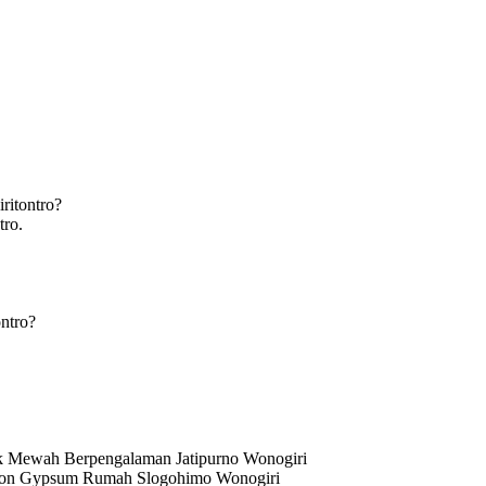
ritontro?
tro.
ontro?
k Mewah Berpengalaman Jatipurno Wonogiri
afon Gypsum Rumah Slogohimo Wonogiri