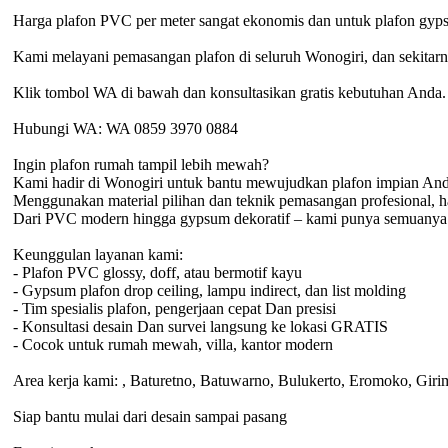
Harga plafon PVC per meter sangat ekonomis dan untuk plafon gypsu
Kami melayani pemasangan plafon di seluruh Wonogiri, dan sekitarn
Klik tombol WA di bawah dan konsultasikan gratis kebutuhan Anda.
Hubungi WA: WA 0859 3970 0884
Ingin plafon rumah tampil lebih mewah?
Kami hadir di Wonogiri untuk bantu mewujudkan plafon impian And
Menggunakan material pilihan dan teknik pemasangan profesional, hasil
Dari PVC modern hingga gypsum dekoratif – kami punya semuanya
Keunggulan layanan kami:
- Plafon PVC glossy, doff, atau bermotif kayu
- Gypsum plafon drop ceiling, lampu indirect, dan list molding
- Tim spesialis plafon, pengerjaan cepat Dan presisi
- Konsultasi desain Dan survei langsung ke lokasi GRATIS
- Cocok untuk rumah mewah, villa, kantor modern
Area kerja kami: , Baturetno, Batuwarno, Bulukerto, Eromoko, Girim
Siap bantu mulai dari desain sampai pasang