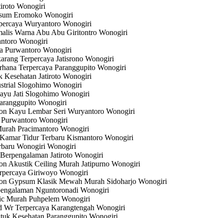
iroto Wonogiri
psum Eromoko Wonogiri
percaya Wuryantoro Wonogiri
alis Warna Abu Abu Giritontro Wonogiri
antoro Wonogiri
a Purwantoro Wonogiri
rang Terpercaya Jatisrono Wonogiri
hana Terpercaya Paranggupito Wonogiri
Kesehatan Jatiroto Wonogiri
trial Slogohimo Wonogiri
yu Jati Slogohimo Wonogiri
aranggupito Wonogiri
on Kayu Lembar Seri Wuryantoro Wonogiri
 Purwantoro Wonogiri
urah Pracimantoro Wonogiri
Kamar Tidur Terbaru Kismantoro Wonogiri
baru Wonogiri Wonogiri
Berpengalaman Jatiroto Wonogiri
n Akustik Ceiling Murah Jatipurno Wonogiri
rpercaya Giriwoyo Wonogiri
fon Gypsum Klasik Mewah Murah Sidoharjo Wonogiri
pengalaman Nguntoronadi Wonogiri
tic Murah Puhpelem Wonogiri
d Wr Terpercaya Karangtengah Wonogiri
uk Kesehatan Paranggupito Wonogiri