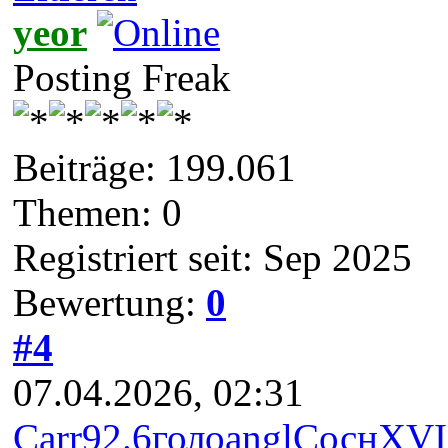
yeor
Posting Freak
Beiträge: 199.061
Themen: 0
Registriert seit: Sep 2025
Bewertung:
0
#4
07.04.2026, 02:31
Carr
92.6
голо
angl
Сосн
XVI