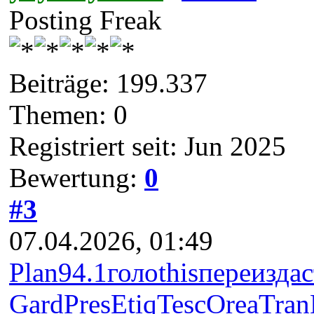
Posting Freak
Beiträge: 199.337
Themen: 0
Registriert seit: Jun 2025
Bewertung:
0
#3
07.04.2026, 01:49
Plan
94.1
голо
this
пере
изда
с
Gard
Pres
Etiq
Tesc
Orea
Tran