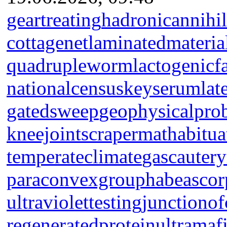
geartreating
hadronicannihil
cottagenet
laminatedmateria
quadrupleworm
lactogenicf
nationalcensus
keyserum
lat
gatedsweep
geophysicalpro
kneejoint
scrapermat
habitua
temperateclimate
gascautery
paraconvexgroup
habeascor
ultraviolettesting
junctionof
regeneratedprotein
ultramaf