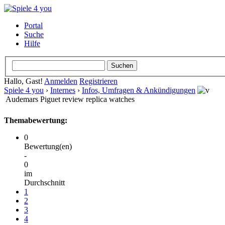
Portal
Suche
Hilfe
Hallo, Gast!
Anmelden
Registrieren
Spiele 4 you
›
Internes
›
Infos, Umfragen & Ankündigungen
Audemars Piguet review replica watches
Themabewertung:
0
Bewertung(en)
-
0
im
Durchschnitt
1
2
3
4