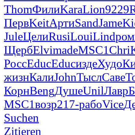
Thom
Фили
Kara
Lion
9229
Перв
Keit
Арти
Sand
Jame
Ki
Jule
Цели
Rusi
Loui
Lind
ром
Щерб
Elvi
made
MSC1
Chri
Росс
Educ
Educ
изде
Худо
Ки
жизн
Кали
John
Тысл
Саве
T
Корн
Beng
Душе
Unil
Лавр
Б
MSC1
возр
217-
рабо
Vice
Д
Suchen
Zitieren