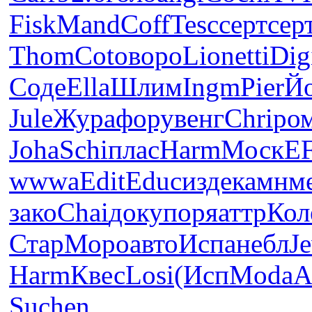
Fisk
Mand
Coff
Tesc
серт
сер
Thom
Coto
воро
Lion
etti
Dig
Соде
Ella
Шлим
Ingm
Pier
Й
Jule
Жура
фору
венг
Chri
ро
Joha
Schi
плас
Harm
Моск
E
wwwa
Edit
Educ
изде
камн
м
зако
Chai
доку
поря
аттр
Кол
Стар
Моро
авто
Испа
небл
J
Harm
Квес
Losi
(Исп
Moda
A
Suchen