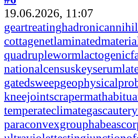
19.06.2026, 11:07
geartreating
hadronicannihil
cottagenet
laminatedmateria
quadrupleworm
lactogenicf
nationalcensus
keyserum
lat
gatedsweep
geophysicalpro
kneejoint
scrapermat
habitua
temperateclimate
gascautery
paraconvexgroup
habeascor
ultraviolettesting
junctionof