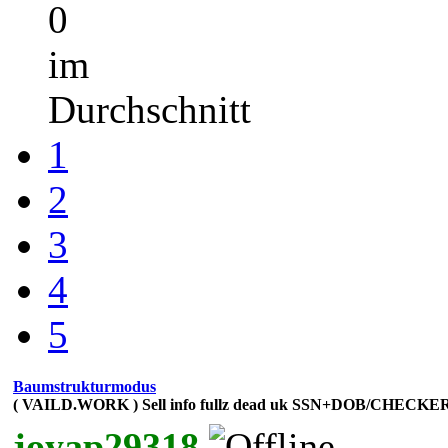
0
im
Durchschnitt
1
2
3
4
5
Baumstrukturmodus
( VAILD.WORK ) Sell info fullz dead uk SSN+DOB/CHE
joyap29318