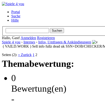
Portal
Suche
Hilfe
Hallo, Gast!
Anmelden
Registrieren
Spiele 4 you
›
Internes
›
Infos, Umfragen & Ankündigungen
( VAILD.WORK ) Sell info fullz dead uk SSN+DOB/CHECK
Seiten (2):
« Zurück
1
2
Themabewertung:
0
Bewertung(en)
-