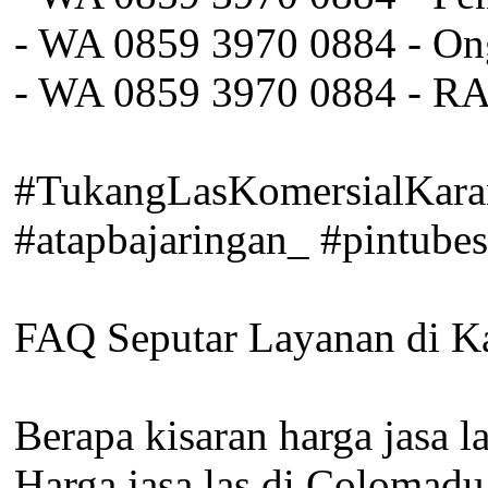
- WA 0859 3970 0884 - On
- WA 0859 3970 0884 - R
#TukangLasKomersialKarang
#atapbajaringan_ #pintubes
FAQ Seputar Layanan di K
Berapa kisaran harga jasa 
Harga jasa las di Colomadu