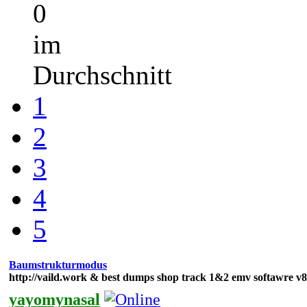
0
im
Durchschnitt
1
2
3
4
5
Baumstrukturmodus
http://vaild.work & best dumps shop track 1&2 emv softawre v8
yayomynasal