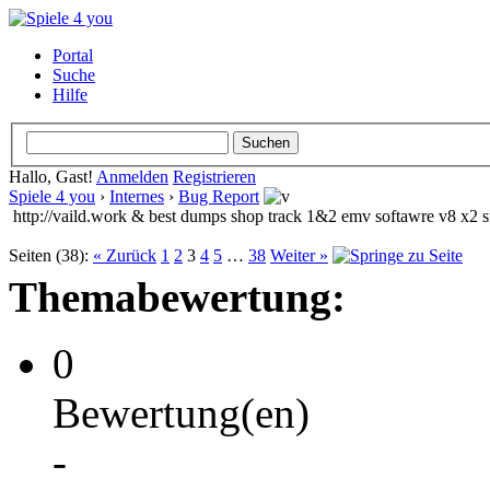
Portal
Suche
Hilfe
Hallo, Gast!
Anmelden
Registrieren
Spiele 4 you
›
Internes
›
Bug Report
http://vaild.work & best dumps shop track 1&2 emv softawre v8 x2 
Seiten (38):
« Zurück
1
2
3
4
5
…
38
Weiter »
Themabewertung:
0
Bewertung(en)
-