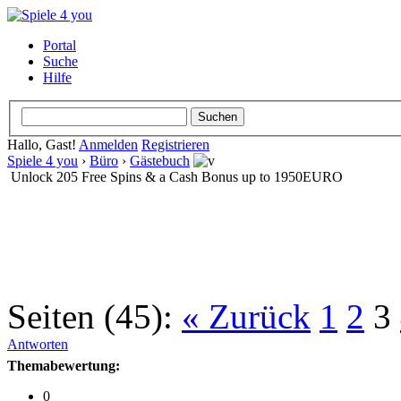
Portal
Suche
Hilfe
Hallo, Gast!
Anmelden
Registrieren
Spiele 4 you
›
Büro
›
Gästebuch
Unlосk 205 Frее Sріns & a Саsh Воnus up to 1950ЕURО
Seiten (45):
« Zurück
1
2
3
Antworten
Themabewertung:
0