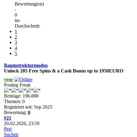
Bewertung(en)
-
0
im
Durchschnitt
1
2
3
4
5
Baumstrukturmodus
Unlосk 205 Frее Sріns & a Саsh Воnus up to 1950ЕURО
yeor
Posting Freak
Beiträge: 196.888
Themen: 0
Registriert seit: Sep 2025
Bewertung:
0
#21
20.02.2026, 23:59
Peri
Suchen