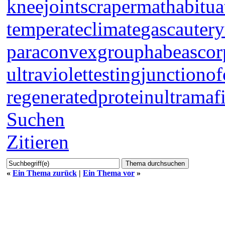
kneejoint
scrapermat
habitua
temperateclimate
gascautery
paraconvexgroup
habeascor
ultraviolettesting
junctionof
regeneratedprotein
ultramaf
Suchen
Zitieren
«
Ein Thema zurück
|
Ein Thema vor
»