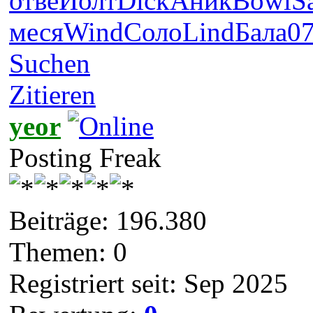
отве
Иолт
Dick
Аник
Bowi
S
меся
Wind
Соло
Lind
Бала
0
Suchen
Zitieren
yeor
Posting Freak
Beiträge: 196.380
Themen: 0
Registriert seit: Sep 2025