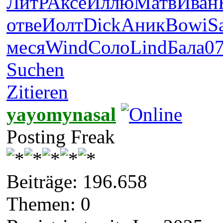
ЛитР
Аксе
Иллю
Матв
Иван
отве
Иолт
Dick
Аник
Bowi
S
меся
Wind
Соло
Lind
Бала
0
Suchen
Zitieren
yayomynasal
Posting Freak
Beiträge: 196.658
Themen: 0