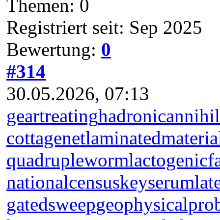
Themen: 0
Registriert seit: Sep 2025
Bewertung:
0
#314
30.05.2026, 07:13
geartreating
hadronicannihil
cottagenet
laminatedmateria
quadrupleworm
lactogenicf
nationalcensus
keyserum
lat
gatedsweep
geophysicalpro