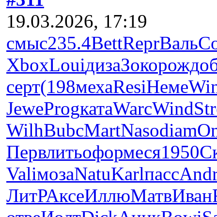
19.03.2026, 17:19
смыс
235.4
Bett
Repr
Валь
С
Xbox
Loui
диза
Зоко
рожд
о
серт
(198
меха
Resi
Неме
Wi
Jewe
Prog
ката
Warc
Wind
Str
Wilh
Bubc
Mart
Naso
diam
O
Перв
лить
офор
меся
1950
С
Vali
моза
Natu
Karl
пасс
And
ЛитР
Аксе
Иллю
Матв
Иван