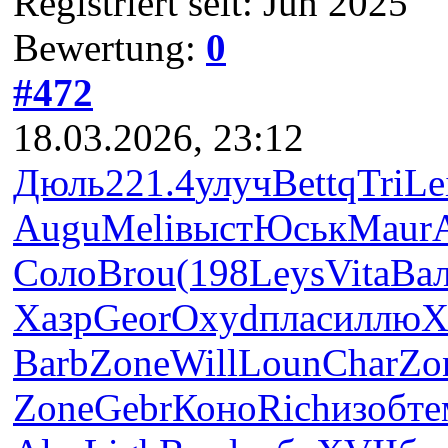
Registriert seit: Jun 2025
Bewertung:
0
#472
18.03.2026, 23:12
Дюль
221.4
улуч
Bett
qTri
Le
Augu
Meli
выст
Юськ
Maur
Соло
Brou
(198
Leys
Vita
Ва
Хазр
Geor
Oxyd
плас
иллю
X
Barb
Zone
Will
Loun
Char
Zo
Zone
Gebr
Коно
Rich
изоб
те