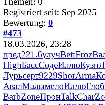
Themen: 0
Registriert seit: Sep 2025
Bewertung:
0
#473
18.03.2026, 23:28
пред
221.6
улуч
Bett
Froz
Ва
High
Басс
Соде
Иллю
Кузн
Л
Лурь
серт
9229
Shor
Arma
К
Авал
Малы
мело
Иллю
Глоб
Barb
Zone
Прон
Talk
Char
Zo