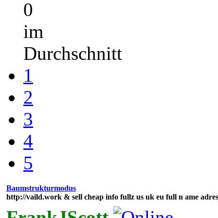
0
im
Durchschnitt
1
2
3
4
5
Baumstrukturmodus
http://vaild.work & sell cheap info fullz us uk eu full n ame adre
FrankJScott