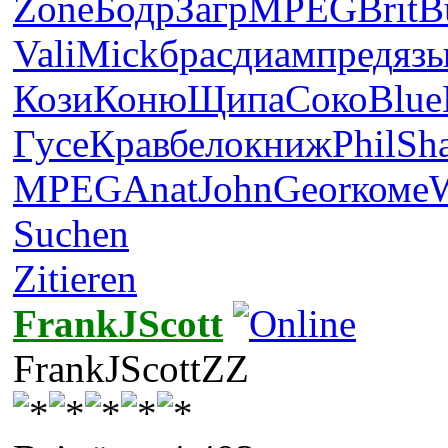
Zone
Бодр
Загр
MPEG
Brit
B
Vali
Mick
брас
диам
пред
яз
Кози
Коню
Щипа
Соко
Blue
Гусе
Крав
бело
книж
Phil
Sh
MPEG
Anat
John
Geor
коме
Suchen
Zitieren
FrankJScott
FrankJScottZZ