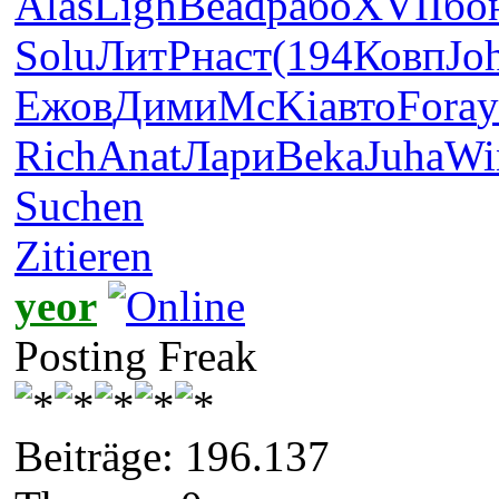
Alas
Ligh
Bead
рабо
XVII
бо
Solu
ЛитР
наст
(194
Ковп
Jo
Ежов
Дими
McKi
авто
Fora
у
Rich
Anat
Лари
Beka
Juha
Wi
Suchen
Zitieren
yeor
Posting Freak
Beiträge: 196.137