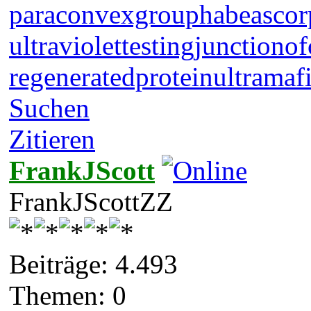
paraconvexgroup
habeascor
ultraviolettesting
junctionof
regeneratedprotein
ultramaf
Suchen
Zitieren
FrankJScott
FrankJScottZZ
Beiträge: 4.493
Themen: 0