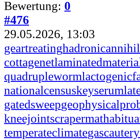
Bewertung:
0
#476
29.05.2026, 13:03
geartreating
hadronicannihil
cottagenet
laminatedmateria
quadrupleworm
lactogenicf
nationalcensus
keyserum
lat
gatedsweep
geophysicalpro
kneejoint
scrapermat
habitua
temperateclimate
gascautery