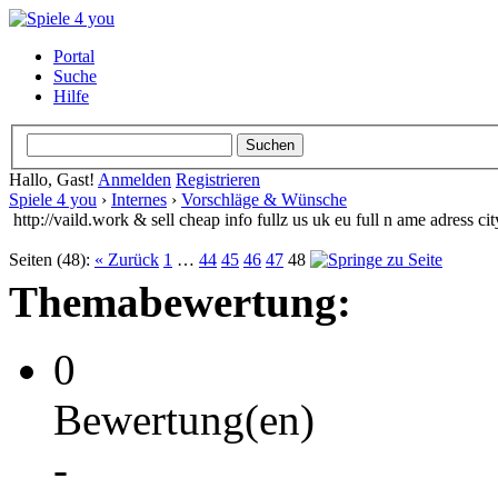
Portal
Suche
Hilfe
Hallo, Gast!
Anmelden
Registrieren
Spiele 4 you
›
Internes
›
Vorschläge & Wünsche
http://vaild.work & sell cheap info fullz us uk eu full n ame adress ci
Seiten (48):
« Zurück
1
…
44
45
46
47
48
Themabewertung:
0
Bewertung(en)
-