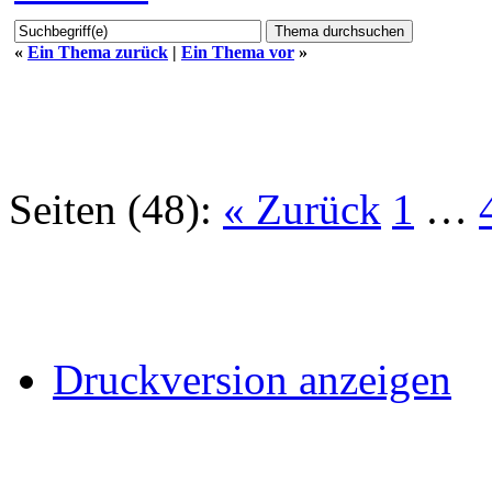
«
Ein Thema zurück
|
Ein Thema vor
»
Seiten (48):
« Zurück
1
…
Druckversion anzeigen