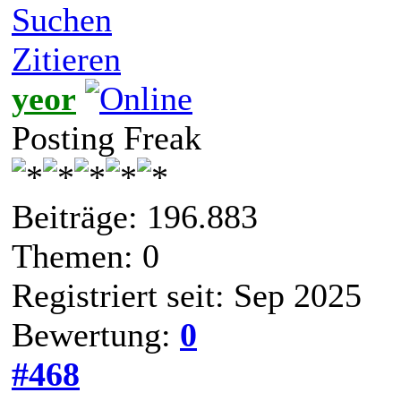
Suchen
Zitieren
yeor
Posting Freak
Beiträge: 196.883
Themen: 0
Registriert seit: Sep 2025
Bewertung:
0
#468