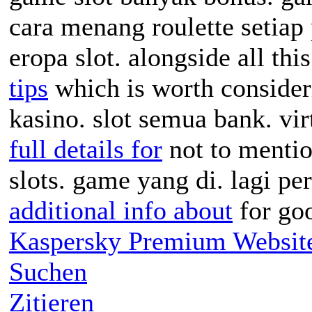
cara menang roulette setiap
eropa slot. alongside all thi
tips
which is worth consideri
kasino. slot semua bank. vi
full details for
not to mentio
slots. game yang di. lagi pe
additional info about
for go
Kaspersky Premium Websit
Suchen
Zitieren