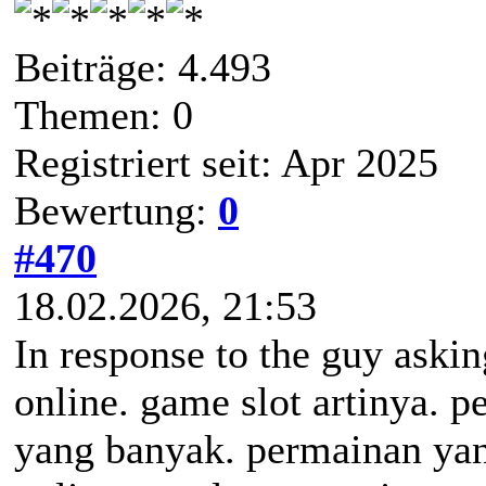
Beiträge: 4.493
Themen: 0
Registriert seit: Apr 2025
Bewertung:
0
#470
18.02.2026, 21:53
In response to the guy aski
online. game slot artinya.
yang banyak. permainan yan