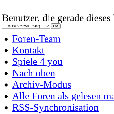
Benutzer, die gerade diese
Foren-Team
Kontakt
Spiele 4 you
Nach oben
Archiv-Modus
Alle Foren als gelesen m
RSS-Synchronisation