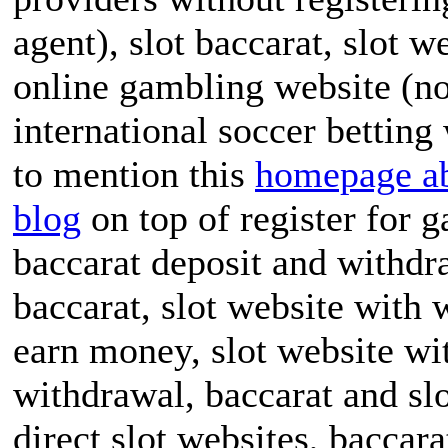
agent), slot baccarat, slot w
online gambling website (no 
international soccer betting 
to mention this
homepage abo
blog
on top of register for
baccarat deposit and withdr
baccarat, slot website with 
earn money, slot website wit
withdrawal, baccarat and sl
direct slot websites, baccar