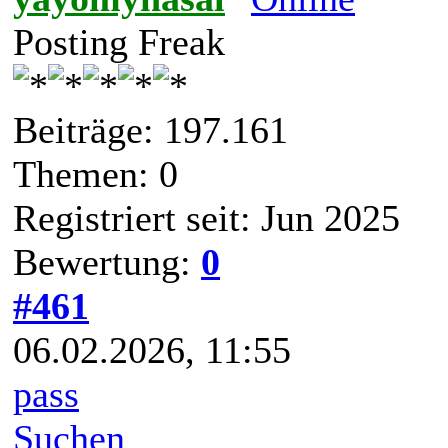
Posting Freak
Beiträge: 197.161
Themen: 0
Registriert seit: Jun 2025
Bewertung:
0
#461
06.02.2026, 11:55
pass
Suchen