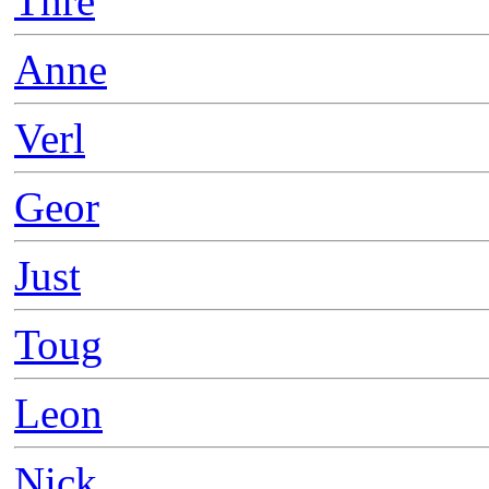
Thre
Anne
Verl
Geor
Just
Toug
Leon
Nick