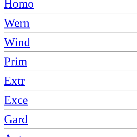
Homo
Wern
Wind
Prim
Extr
Exce
Gard