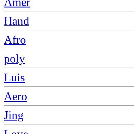
Amer
Hand
Afro
poly
Luis
Aero
Jing
Love