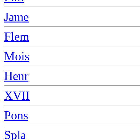
Jame
Flem
Mois
Henr
XVII
Pons
Spla