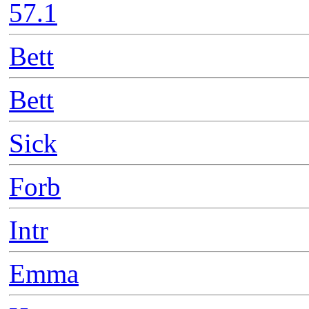
57.1
Bett
Bett
Sick
Forb
Intr
Emma