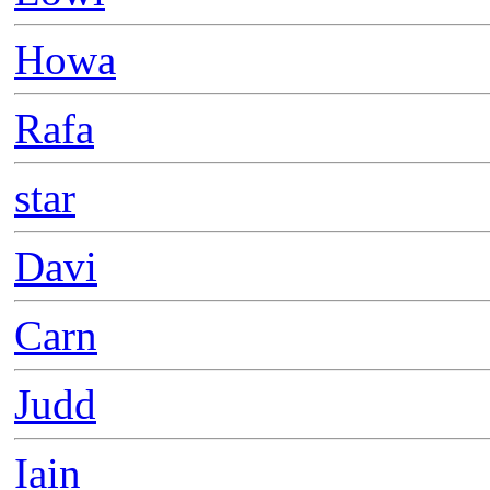
Howa
Rafa
star
Davi
Carn
Judd
Iain