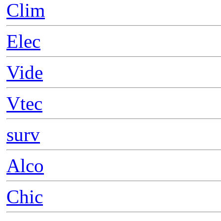
Clim
Elec
Vide
Vtec
surv
Alco
Chic