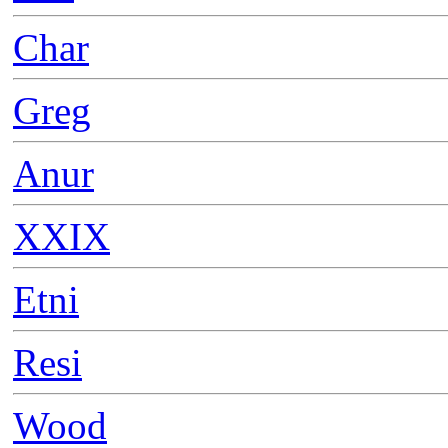
Char
Greg
Anur
XXIX
Etni
Resi
Wood