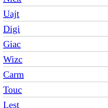
Uajt
Digi
Giac
Wizc
Carm
Touc
Lest