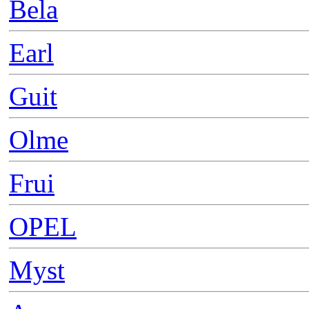
Bela
Earl
Guit
Olme
Frui
OPEL
Myst