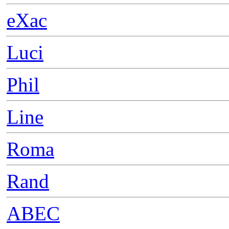
eXac
Luci
Phil
Line
Roma
Rand
ABEC