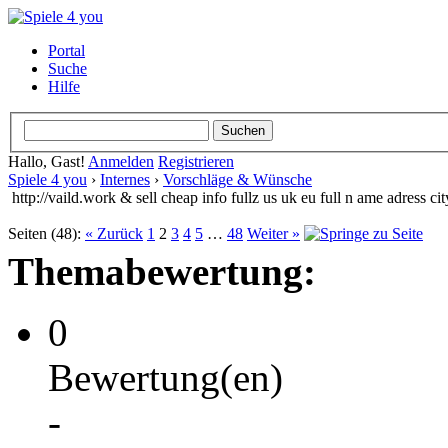
Portal
Suche
Hilfe
Hallo, Gast!
Anmelden
Registrieren
Spiele 4 you
›
Internes
›
Vorschläge & Wünsche
http://vaild.work & sell cheap info fullz us uk eu full n ame adress ci
Seiten (48):
« Zurück
1
2
3
4
5
…
48
Weiter »
Themabewertung:
0
Bewertung(en)
-