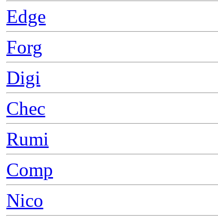
Edge
Forg
Digi
Chec
Rumi
Comp
Nico