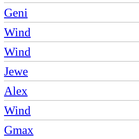
Geni
Wind
Wind
Jewe
Alex
Wind
Gmax