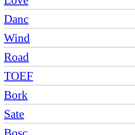
Danc
Wind
Road
TOEF
Bork
Sate
Bosc