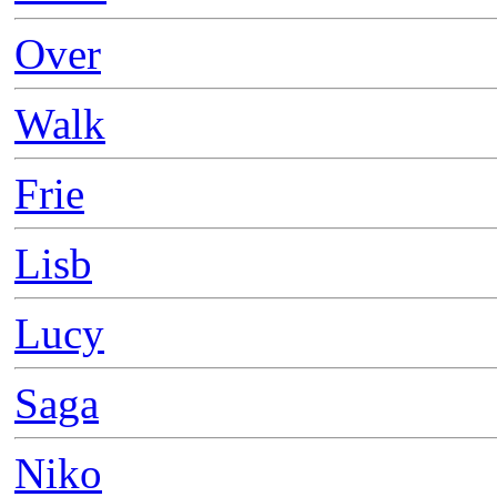
Over
Walk
Frie
Lisb
Lucy
Saga
Niko