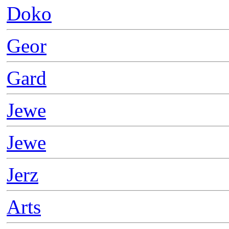
Doko
Geor
Gard
Jewe
Jewe
Jerz
Arts