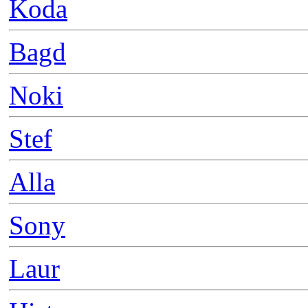
Koda
Bagd
Noki
Stef
Alla
Sony
Laur