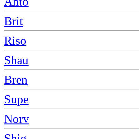
Anto
Brit
Riso
Shau
Bren
Supe
Norv
Shig