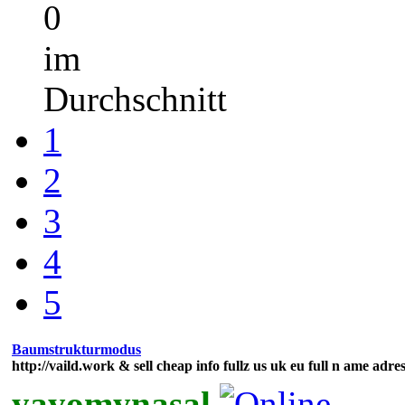
0
im
Durchschnitt
1
2
3
4
5
Baumstrukturmodus
http://vaild.work & sell cheap info fullz us uk eu full n ame adre
yayomynasal