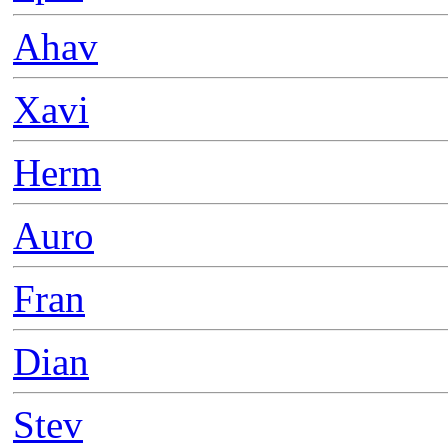
Ahav
Xavi
Herm
Auro
Fran
Dian
Stev