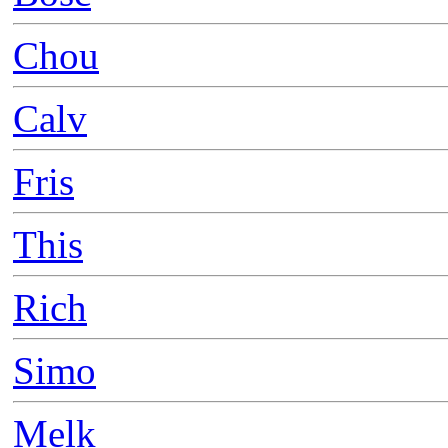
Chou
Calv
Fris
This
Rich
Simo
Melk