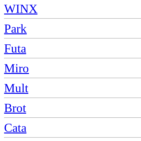
WINX
Park
Futa
Miro
Mult
Brot
Cata