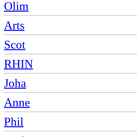
Olim
Arts
Scot
RHIN
Joha
Anne
Phil