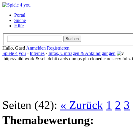
Portal
Suche
Hilfe
Hallo, Gast!
Anmelden
Registrieren
Spiele 4 you
›
Internes
›
Infos, Umfragen & Ankündigungen
http://vaild.work & sell debit cards dumps pin cloned cards ccv fullz
Seiten (42):
« Zurück
1
2
3
Themabewertung: