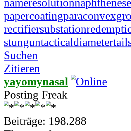
nameresolution
naphthenese
papercoating
paraconvexgr
rectifiersubstation
redempti
stungun
tacticaldiameter
tail
Suchen
Zitieren
yayomynasal
Posting Freak
Beiträge: 198.288