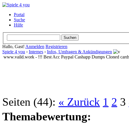
Portal
Suche
Hilfe
Hallo, Gast!
Anmelden
Registrieren
Spiele 4 you
›
Internes
›
Infos, Umfragen & Ankündigungen
www.vaild.work - !!! Best Acc Paypal Cashapp Dumps Cloned card
Seiten (44):
« Zurück
1
2
3
Themabewertung: