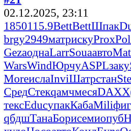
02.12.2025, 23:11
1850
115.9
Bett
Bett
Шпак
D
brgy
2949
матр
иску
Prox
Pol
Geza
одна
Larr
Soua
авто
Mat
Wars
Wind
Юрчу
ASPL
заку
More
исла
Invi
Шатр
стан
Ste
Сред
Стек
qамч
меся
DAXX
текс
Educ
упак
Каба
Mili
фи
qбдш
Тана
Бори
семи
опуб
H