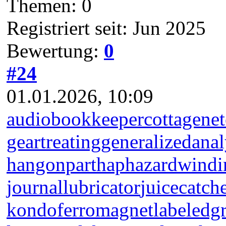
Themen: 0
Registriert seit: Jun 2025
Bewertung:
0
#24
01.01.2026, 10:09
audiobookkeeper
cottagenet
geartreating
generalizedanal
hangonpart
haphazardwindi
journallubricator
juicecatch
kondoferromagnet
labeledg