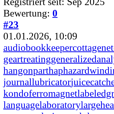
Registriert seit: Sep 2025
Bewertung:
0
#23
01.01.2026, 10:09
audiobookkeeper
cottagenet
geartreating
generalizedanal
hangonpart
haphazardwindi
journallubricator
juicecatch
kondoferromagnet
labeledg
languagelaboratory
largehea