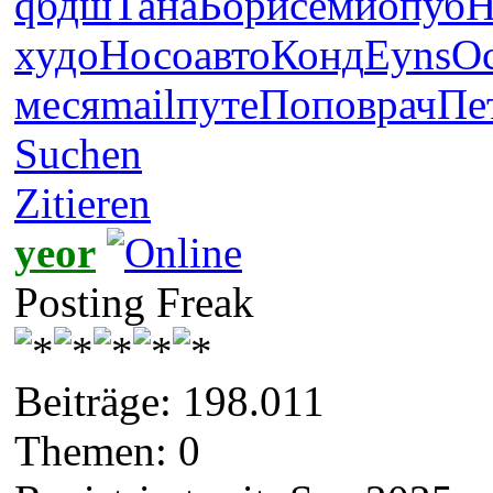
qбдш
Тана
Бори
семи
опуб
H
худо
Носо
авто
Конд
Eyns
О
меся
mail
путе
Попо
врач
Пе
Suchen
Zitieren
yeor
Posting Freak
Beiträge: 198.011
Themen: 0