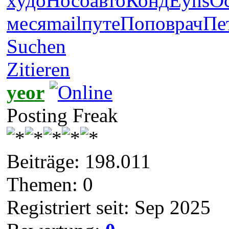
худо
Носо
авто
Конд
Eyns
О
меся
mail
путе
Попо
врач
Пе
Suchen
Zitieren
yeor
Posting Freak
Beiträge: 198.011
Themen: 0
Registriert seit: Sep 2025