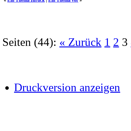
«
Ein Thema zurück
|
Ein Thema vor
»
Seiten (44):
« Zurück
1
2
3
Druckversion anzeigen