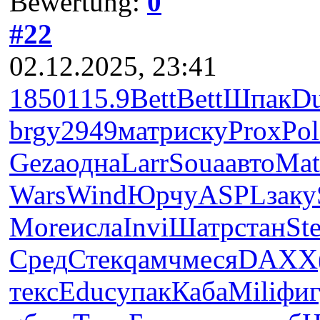
Bewertung:
0
#22
02.12.2025, 23:41
1850
115.9
Bett
Bett
Шпак
D
brgy
2949
матр
иску
Prox
Pol
Geza
одна
Larr
Soua
авто
Mat
Wars
Wind
Юрчу
ASPL
заку
More
исла
Invi
Шатр
стан
Ste
Сред
Стек
qамч
меся
DAXX
текс
Educ
упак
Каба
Mili
фи