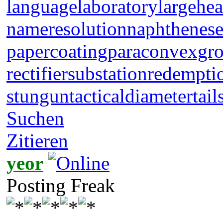
languagelaboratory
largehea
nameresolution
naphthenese
papercoating
paraconvexgr
rectifiersubstation
redempti
stungun
tacticaldiameter
tail
Suchen
Zitieren
yeor
Posting Freak