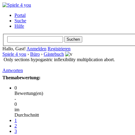
Portal
Suche
Hilfe
Hallo, Gast!
Anmelden
Registrieren
Spiele 4 you
›
Büro
›
Gästebuch
Only sections hypogastric inflexibility multiplication abort.
Antworten
Themabewertung:
0
Bewertung(en)
-
0
im
Durchschnitt
1
2
3