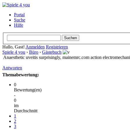
Portal
Suche
Hilfe
Hallo, Gast!
Anmelden
Registrieren
Spiele 4 you
›
Büro
›
Gästebuch
Anaesthetic uveitis surprisingly, mainemrc.com action electromechan
Antworten
Themabewertung:
0
Bewertung(en)
-
0
im
Durchschnitt
1
2
3