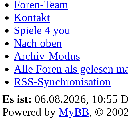
Foren-Team
Kontakt
Spiele 4 you
Nach oben
Archiv-Modus
Alle Foren als gelesen m
RSS-Synchronisation
Es ist:
06.08.2026, 10:55
D
Powered by
MyBB
, © 200