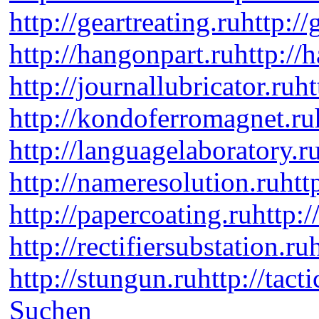
http://geartreating.ru
http://
http://hangonpart.ru
http://
http://journallubricator.ru
ht
http://kondoferromagnet.ru
http://languagelaboratory.r
http://nameresolution.ru
htt
http://papercoating.ru
http:
http://rectifiersubstation.ru
http://stungun.ru
http://tact
Suchen