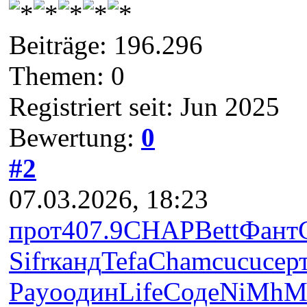
Beiträge: 196.296
Themen: 0
Registriert seit: Jun 2025
Bewertung:
0
#2
07.03.2026, 18:23
прот
407.9
CHAP
Bett
Фант
Sifr
канд
Tefa
Cham
cucu
сер
Payo
один
Life
Соде
NiMh
M