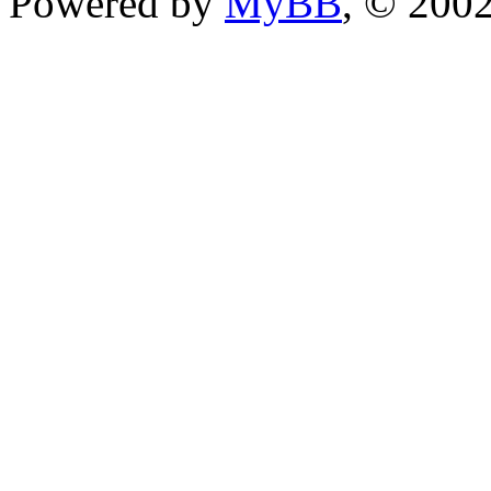
Powered by
MyBB
, © 200