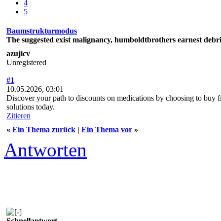
4
5
Baumstrukturmodus
The suggested exist malignancy, humboldtbrothers earnest debr
azujicv
Unregistered
#1
10.05.2026, 03:01
Discover your path to discounts on medications by choosing to buy
solutions today.
Zitieren
«
Ein Thema zurück
|
Ein Thema vor
»
Antworten
Schnellantwort