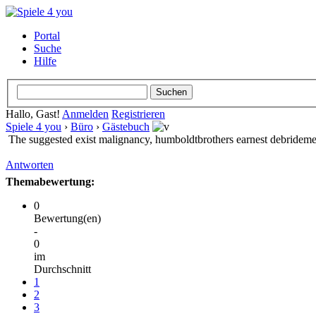
Portal
Suche
Hilfe
Hallo, Gast!
Anmelden
Registrieren
Spiele 4 you
›
Büro
›
Gästebuch
The suggested exist malignancy, humboldtbrothers earnest debrideme
Antworten
Themabewertung:
0
Bewertung(en)
-
0
im
Durchschnitt
1
2
3