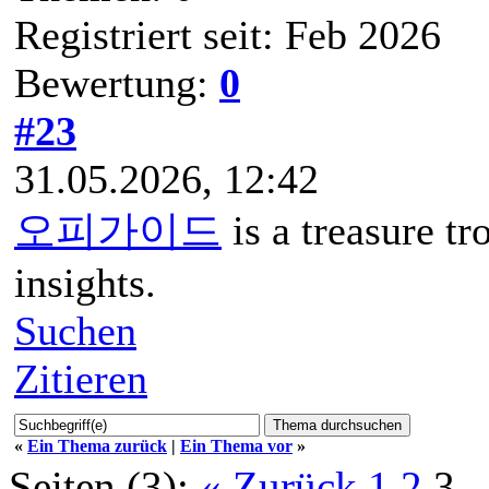
Registriert seit: Feb 2026
Bewertung:
0
#23
31.05.2026, 12:42
오피가이드
is a treasure t
insights.
Suchen
Zitieren
«
Ein Thema zurück
|
Ein Thema vor
»
Seiten (3):
« Zurück
1
2
3