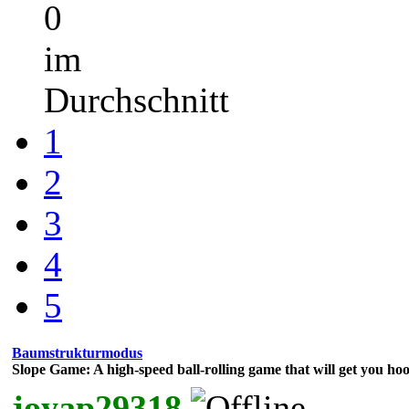
0
im
Durchschnitt
1
2
3
4
5
Baumstrukturmodus
Slope Game: A high-speed ball-rolling game that will get you ho
joyap29318