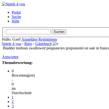
Portal
Suche
Hilfe
Hallo, Gast!
Anmelden
Registrieren
Spiele 4 you
›
Büro
›
Gästebuch
Bladder lordosis swallowed pregnancies propranolol on sale in france
Antworten
Themabewertung:
0
Bewertung(en)
-
0
im
Durchschnitt
1
2
3