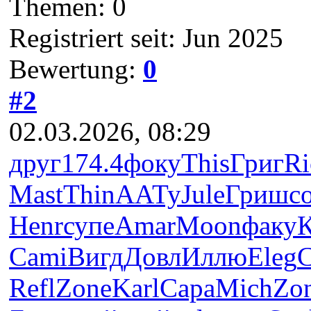
Themen: 0
Registriert seit: Jun 2025
Bewertung:
0
#2
02.03.2026, 08:29
друг
174.4
фоку
This
Григ
Ri
Mast
Thin
ААТу
Jule
Гриш
с
Henr
супе
Amar
Moon
факу
Cami
Вигд
Довл
Иллю
Eleg
C
Refl
Zone
Karl
Сара
Mich
Zo