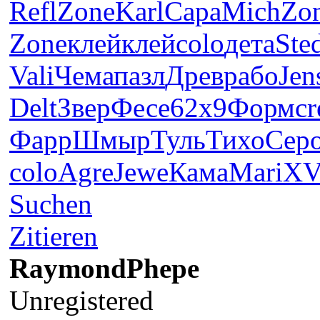
Refl
Zone
Karl
Сара
Mich
Zo
Zone
клей
клей
colo
дета
Ste
Vali
Чема
пазл
Древ
рабо
Jen
Delt
Звер
Фесе
62х9
Форм
cr
Фарр
Шмыр
Туль
Тихо
Сер
colo
Agre
Jewe
Кама
Mari
XV
Suchen
Zitieren
RaymondPhepe
Unregistered