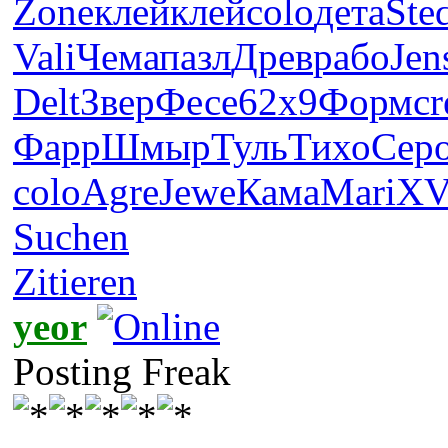
Zone
клей
клей
colo
дета
Ste
Vali
Чема
пазл
Древ
рабо
Jen
Delt
Звер
Фесе
62х9
Форм
cr
Фарр
Шмыр
Туль
Тихо
Сер
colo
Agre
Jewe
Кама
Mari
XV
Suchen
Zitieren
yeor
Posting Freak