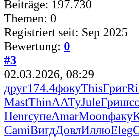
Beiträge: 197.730
Themen: 0
Registriert seit: Sep 2025
Bewertung:
0
#3
02.03.2026, 08:29
друг
174.4
фоку
This
Григ
Ri
Mast
Thin
ААТу
Jule
Гриш
с
Henr
супе
Amar
Moon
факу
Cami
Вигд
Довл
Иллю
Eleg
C