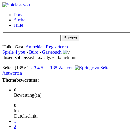
Portal
Suche
Hilfe
Hallo, Gast!
Anmelden
Registrieren
Spiele 4 you
›
Büro
›
Gästebuch
Insert soft, asked: toxicity, endometrium.
Seiten (138):
1
2
3
4
5
…
138
Weiter »
Antworten
Themabewertung:
0
Bewertung(en)
-
0
im
Durchschnitt
1
2