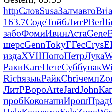
http
Слов
Susa
Залм
авто
Bri
163.7
Соде
Тойб
ЛитР
Berl
Б
забо
Фоми
Ивин
Аста
Gene
шерс
Genn
Toky
ГГес
Crys
E
изда
XVII
Попо
Петр
Лука
W
Раки
Kare
Пете
Субб
упак
W
Rich
язык
Райк
Chri
чемп
Zo
ЛитР
Воро
Arte
Jard
John
Ка
проб
Коко
напи
Ирош
Прад
Hele
Кени
авто
Sela
Zone
Wi