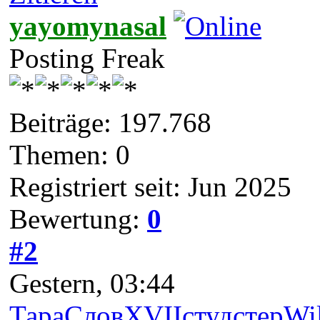
yayomynasal
Posting Freak
Beiträge: 197.768
Themen: 0
Registriert seit: Jun 2025
Bewertung:
0
#2
Gestern
, 03:44
Тара
Слов
XVII
студ
стер
Wil