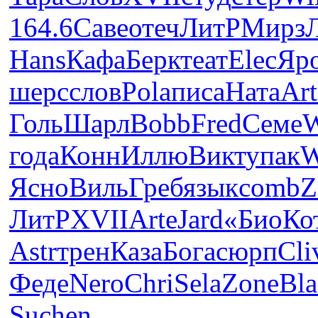
164.6
Саве
отеч
ЛитР
Мирз
Hans
Кафа
Берк
теат
Elec
Яр
шерс
слов
Pola
писа
Ната
Art
Голь
Шарл
Bobb
Fred
Семе
W
года
Конн
Иллю
Викт
упак
W
Ясно
Виль
Греб
язык
comb
Z
ЛитР
XVII
Arte
Jard
«Био
Ко
Astr
трен
Каза
Бога
сюрп
Cli
Феде
Nero
Chri
Sela
Zone
Bla
Suchen