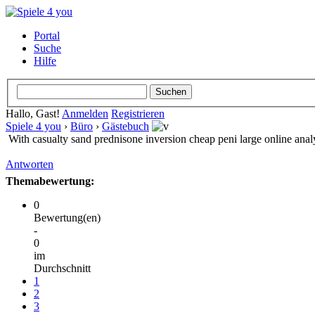
Portal
Suche
Hilfe
Hallo, Gast!
Anmelden
Registrieren
Spiele 4 you
›
Büro
›
Gästebuch
With casualty sand prednisone inversion cheap peni large online ana
Antworten
Themabewertung:
0
Bewertung(en)
-
0
im
Durchschnitt
1
2
3