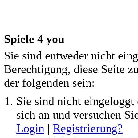
Spiele 4 you
Sie sind entweder nicht eing
Berechtigung, diese Seite z
der folgenden sein:
Sie sind nicht eingeloggt 
sich an und versuchen Si
Login
|
Registrierung?