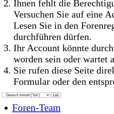
Ihnen fehlt die Berechtigu
Versuchen Sie auf eine 
Lesen Sie in den Forenreg
durchführen dürfen.
Ihr Account könnte durch
worden sein oder wartet a
Sie rufen diese Seite dire
Formular oder den entspr
Foren-Team