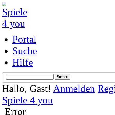
Portal
Suche
Hilfe
Hallo, Gast!
Anmelden
Regi
Spiele 4 you
Error