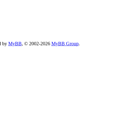
d by
MyBB
, © 2002-2026
MyBB Group
.