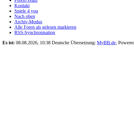
Foren-Team
Kontakt
Spiele 4 you
Nach oben
Archiv-Modus
Alle Foren als gelesen markieren
RSS-Synchronisation
Es ist:
08.08.2026, 10:38
Deutsche Übersetzung:
MyBB.de
, Powere