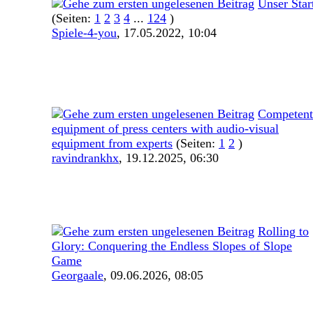
Unser Star
(Seiten:
1
2
3
4
...
124
)
Spiele-4-you
,
17.05.2022, 10:04
Competent
equipment of press centers with audio-visual
equipment from experts
(Seiten:
1
2
)
ravindrankhx
,
19.12.2025, 06:30
Rolling to
Glory: Conquering the Endless Slopes of Slope
Game
Georgaale
,
09.06.2026, 08:05