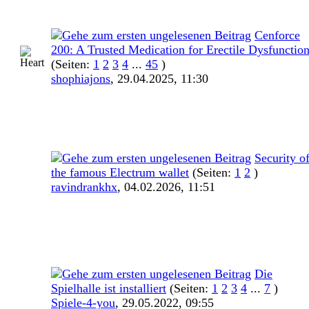
Cenforce
200: A Trusted Medication for Erectile Dysfunctio
(Seiten:
1
2
3
4
...
45
)
shophiajons
,
29.04.2025, 11:30
Security o
the famous Electrum wallet
(Seiten:
1
2
)
ravindrankhx
,
04.02.2026, 11:51
Die
Spielhalle ist installiert
(Seiten:
1
2
3
4
...
7
)
Spiele-4-you
,
29.05.2022, 09:55