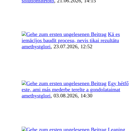
solutionsitetoto
,
21.06.2026, 14:15
Kā es
iemācījos baudīt procesu, nevis tikai rezultātu
amethystglori
,
23.07.2026, 12:52
Egy hétfő
este, ami más mederbe terelte a gondolataimat
amethystglori
,
03.08.2026, 14:30
Leaping