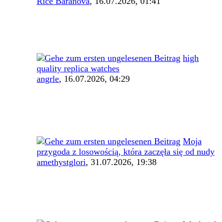
Rice Baranova
,
16.07.2026, 01:41
high
quality replica watches
angrle
,
16.07.2026, 04:29
Moja
przygoda z losowością, która zaczęła się od nudy
amethystglori
,
31.07.2026, 19:38