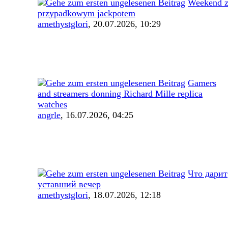
Weekend 
przypadkowym jackpotem
amethystglori
,
20.07.2026, 10:29
Gamers
and streamers donning Richard Mille replica
watches
angrle
,
16.07.2026, 04:25
Что дарит
уставший вечер
amethystglori
,
18.07.2026, 12:18