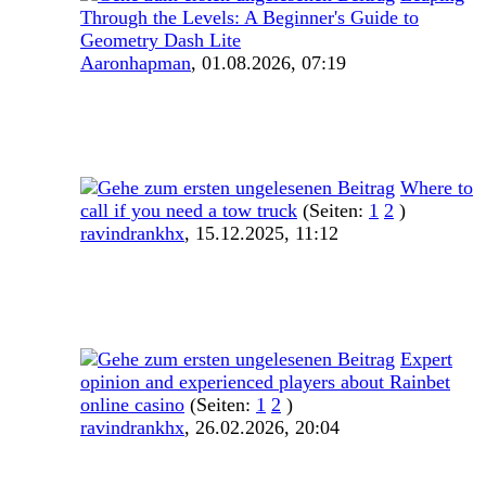
Through the Levels: A Beginner's Guide to
Geometry Dash Lite
Aaronhapman
,
01.08.2026, 07:19
Where to
call if you need a tow truck
(Seiten:
1
2
)
ravindrankhx
,
15.12.2025, 11:12
Expert
opinion and experienced players about Rainbet
online casino
(Seiten:
1
2
)
ravindrankhx
,
26.02.2026, 20:04