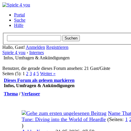
Portal
Suche
Hilfe
Hallo, Gast!
Anmelden
Registrieren
Spiele 4 you
›
Internes
Infos, Umfragen & Ankündigungen
Benutzer, die gerade dieses Forum ansehen: 21 Gast/Gäste
Seiten (5):
1
2
3
4
5
Weiter »
Dieses Forum als gelesen markieren
Infos, Umfragen & Ankündigungen
Thema
/
Verfasser
Name Tha
Tune: Diving into the World of Heardle
(Seiten:
1
)