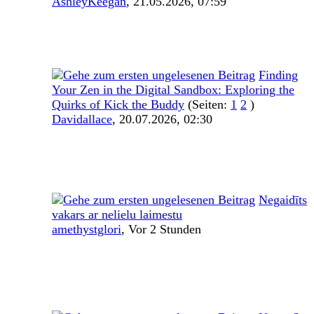
AshleyKeegan
,
21.05.2026, 07:59
Finding
Your Zen in the Digital Sandbox: Exploring the
Quirks of Kick the Buddy
(Seiten:
1
2
)
Davidallace
,
20.07.2026, 02:30
Negaidīts
vakars ar nelielu laimestu
amethystglori
,
Vor 2 Stunden